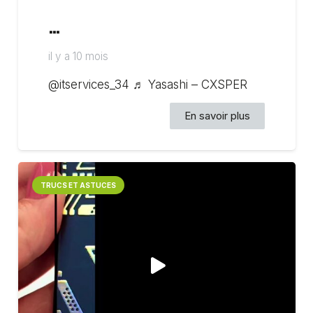
…
il y a 10 mois
@itservices_34 ♬ Yasashi – CXSPER
En savoir plus
TRUCS ET ASTUCES