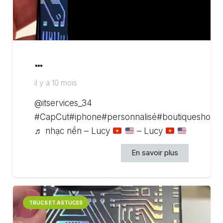
…
il y a 10 mois
@itservices_34
#CapCut#iphone#personnalisé#boutiqueshoppi
♬ nhạc nền – Lucy
– Lucy
En savoir plus
TRUCS ET ASTUCES