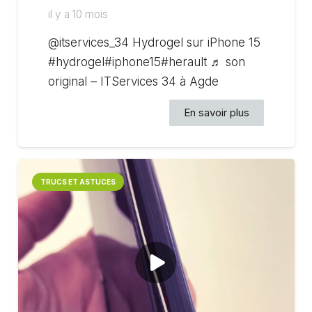
il y a 10 mois
@itservices_34 Hydrogel sur iPhone 15
#hydrogel#iphone15#herault ♬ son
original – ITServices 34 à Agde
En savoir plus
TRUCS ET ASTUCES