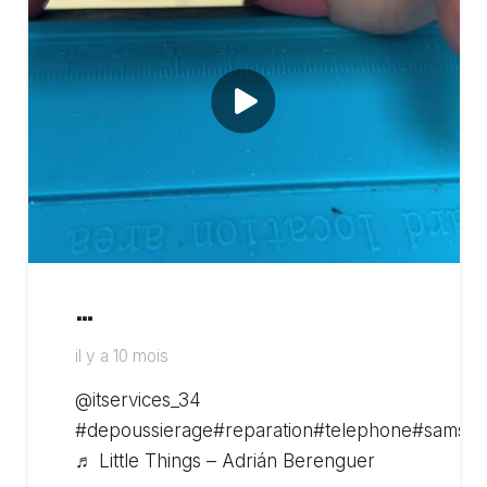
…
il y a 10 mois
@itservices_34
#depoussierage#reparation#telephone#samsu
♬ Little Things – Adrián Berenguer