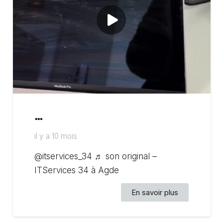
…
il y a 10 mois
@itservices_34 ♬ son original –
ITServices 34 à Agde
En savoir plus