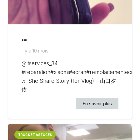
…
il y a 10 mois
@itservices_34
#reparation#xiaomi#ecran#remplacementecran
♬ She Share Story (for Vlog) – 山口夕
依
En savoir plus
TRUCS ET ASTUCES