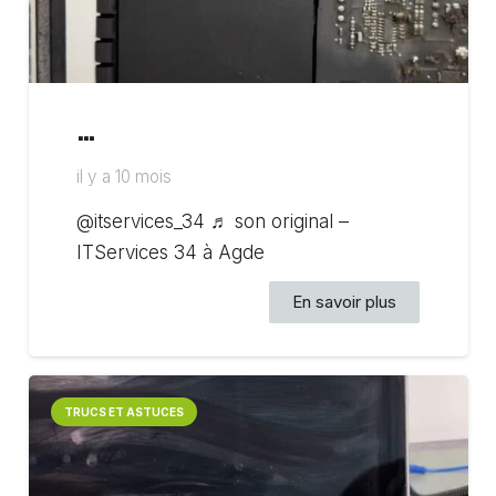
…
il y a 10 mois
@itservices_34 ♬ son original –
ITServices 34 à Agde
En savoir plus
TRUCS ET ASTUCES