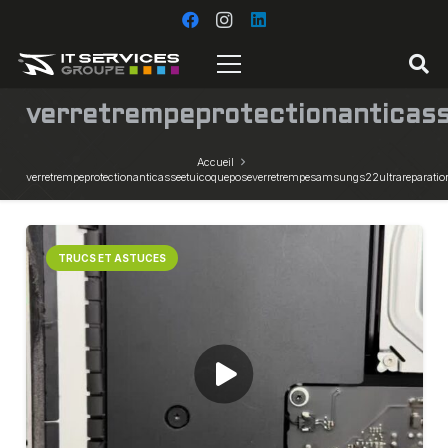
verretrempeprotectionanticas
Accueil
verretrempeprotectionanticasseetuicoqueposeverretrempesamsungs22ultrareparation
TRUCS ET ASTUCES