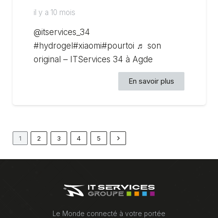
il y a 10 mois
@itservices_34
#hydrogel#xiaomi#pourtoi ♬ son
original – ITServices 34 à Agde
En savoir plus
1
2
3
4
5
Le Monde connecté à votre portée