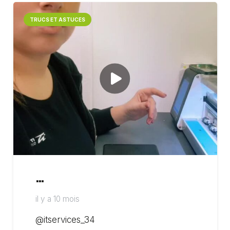
TRUCS ET ASTUCES
…
il y a 10 mois
@itservices_34