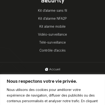
Security
Kit d’alarme sans fil
Kit d’alarme NFA2P
Kit alarme mobile
Vidéo-surveillance
Télé-surveillance
Contrôle d’accès
Accueil
Blog
Nous respectons votre vie privée.
Mentions légales
Nous utilisons des cookies pour améliorer votre
expérience de navigation, diffuser des publicités ou des
CGUV
contenus personnalisés et analyser notre trafic. En cliquant