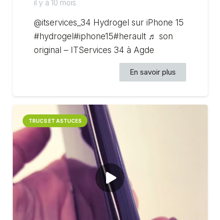
il y a 10 mois
@itservices_34 Hydrogel sur iPhone 15
#hydrogel#iphone15#herault ♬ son
original – ITServices 34 à Agde
En savoir plus
TRUCS ET ASTUCES