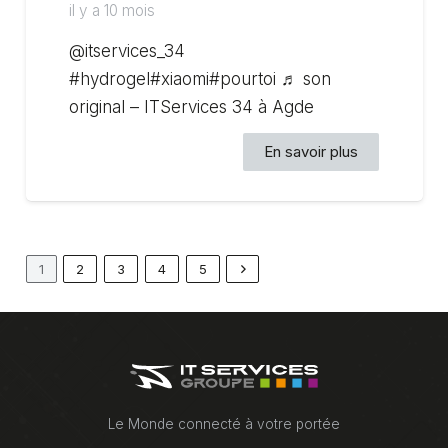
il y a 10 mois
@itservices_34
#hydrogel#xiaomi#pourtoi ♬ son
original – ITServices 34 à Agde
En savoir plus
1
2
3
4
5
Le Monde connecté à votre portée