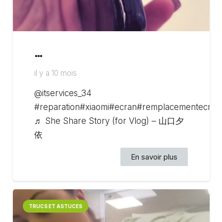
…
il y a 10 mois
@itservices_34
#reparation#xiaomi#ecran#remplacementecran
♬ She Share Story (for Vlog) – 山口夕
依
En savoir plus
TRUCS ET ASTUCES