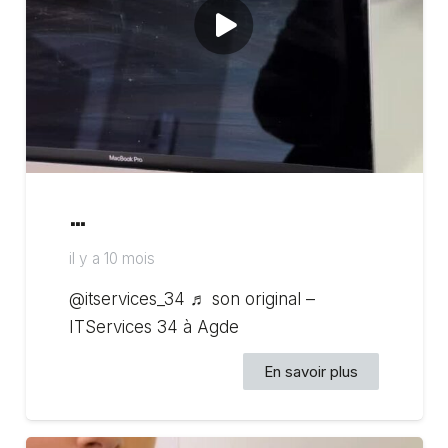
…
il y a 10 mois
@itservices_34 ♬ son original –
ITServices 34 à Agde
En savoir plus