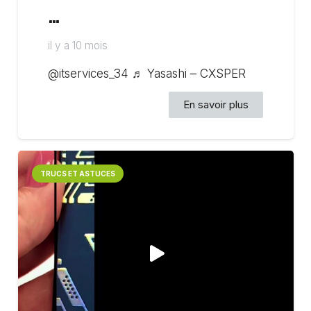
…
il y a 10 mois
@itservices_34 ♬ Yasashi – CXSPER
En savoir plus
TRUCS ET ASTUCES