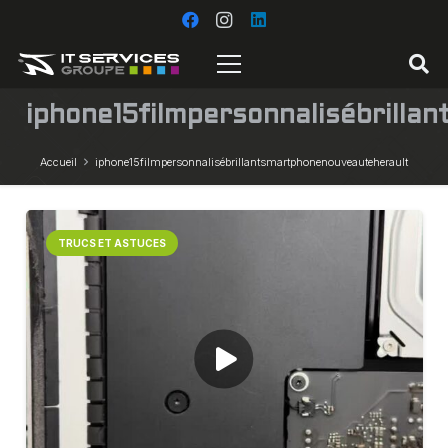
iphone15filmpersonnalisébrill
Accueil
iphone15filmpersonnalisébrillantsmartphonenouveauteherault
TRUCS ET ASTUCES