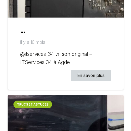
…
il y a 10 mois
@itservices_34 ♬ son original –
ITServices 34 à Agde
En savoir plus
TRUCS ET ASTUCES