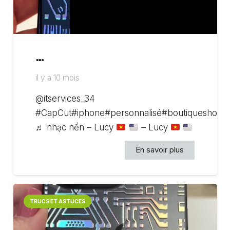
…
il y a 10 mois
@itservices_34
#CapCut#iphone#personnalisé#boutiqueshoppi
♬ nhạc nền – Lucy
– Lucy
En savoir plus
TRUCS ET ASTUCES