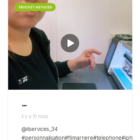
TRUCS ET ASTUCES
…
il y a 10 mois
@itservices_34
#personnalisation#filmarriere#telephone#ipho