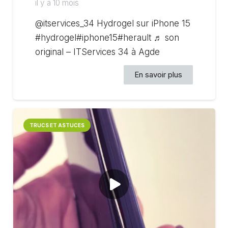
il y a 10 mois
@itservices_34 Hydrogel sur iPhone 15
#hydrogel#iphone15#herault ♬ son
original – ITServices 34 à Agde
En savoir plus
TRUCS ET ASTUCES