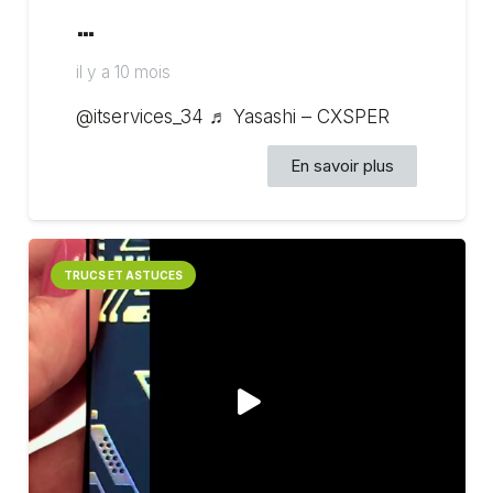
…
il y a 10 mois
@itservices_34 ♬ Yasashi – CXSPER
En savoir plus
TRUCS ET ASTUCES