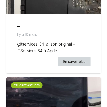
…
il y a 10 mois
@itservices_34 ♬ son original –
ITServices 34 à Agde
En savoir plus
TRUCS ET ASTUCES