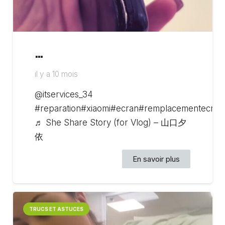
…
il y a 10 mois
@itservices_34
#reparation#xiaomi#ecran#remplacementecran
♬ She Share Story (for Vlog) – 山口夕
依
En savoir plus
TRUCS ET ASTUCES