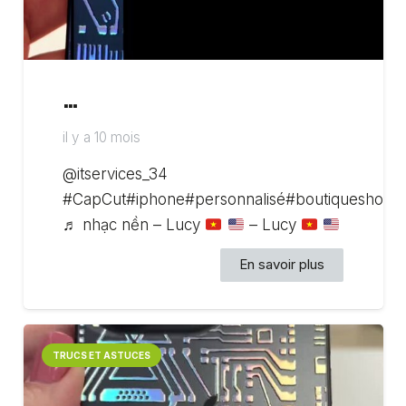
…
il y a 10 mois
@itservices_34
#CapCut#iphone#personnalisé#boutiqueshoppi
♬ nhạc nền – Lucy
– Lucy
En savoir plus
TRUCS ET ASTUCES