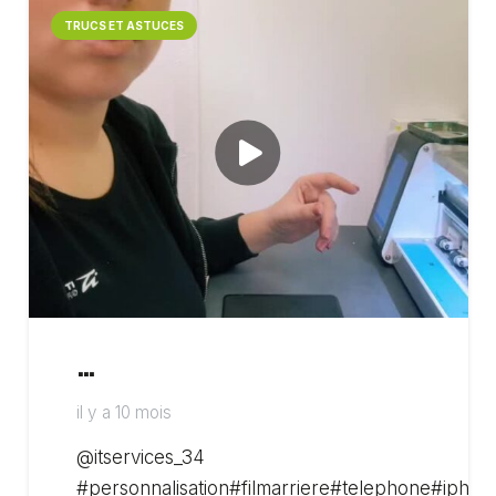
TRUCS ET ASTUCES
…
il y a 10 mois
@itservices_34
#personnalisation#filmarriere#telephone#ipho