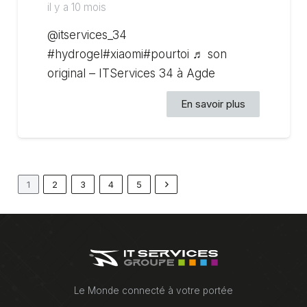
il y a 10 mois
@itservices_34
#hydrogel#xiaomi#pourtoi ♬ son
original – ITServices 34 à Agde
En savoir plus
1
2
3
4
5
Le Monde connecté à votre portée