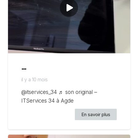
…
il y a 10 mois
@itservices_34 ♬ son original –
ITServices 34 à Agde
En savoir plus