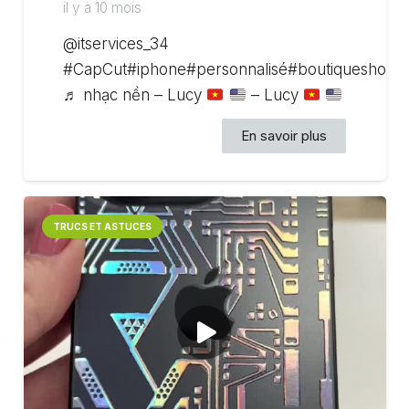
il y a 10 mois
@itservices_34
#CapCut#iphone#personnalisé#boutiqueshoppi
♬ nhạc nền – Lucy
– Lucy
En savoir plus
TRUCS ET ASTUCES