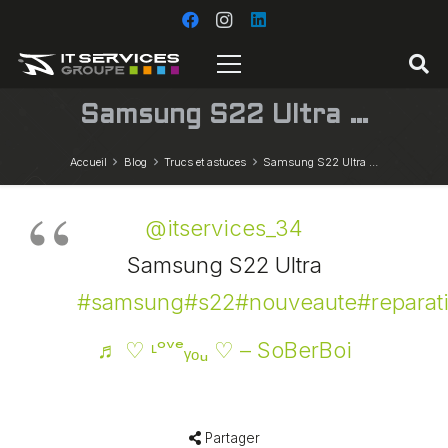
Samsung S22 Ultra …
Accueil
Blog
Trucs et astuces
Samsung S22 Ultra …
@itservices_34
Samsung S22 Ultra
#samsung
#s22
#nouveaute
#reparat
♬ ♡ ᶫᵒᵛᵉᵧₒᵤ ♡ – SoBerBoi
Partager