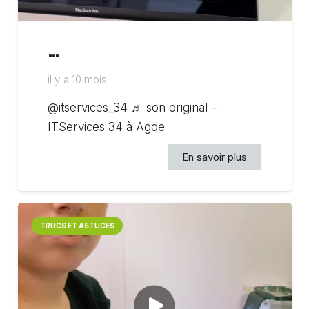
…
il y a 10 mois
@itservices_34 ♬ son original –
ITServices 34 à Agde
En savoir plus
TRUCS ET ASTUCES