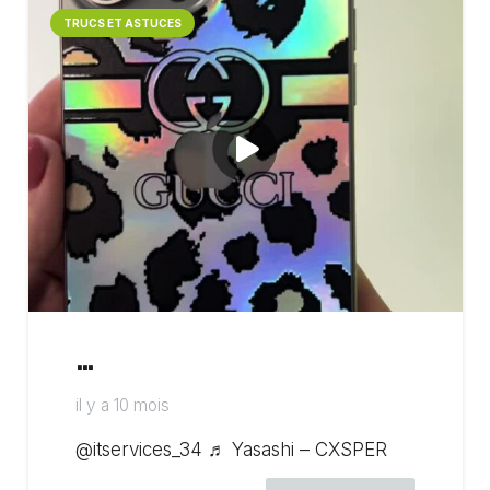
TRUCS ET ASTUCES
…
il y a 10 mois
@itservices_34 ♬ Yasashi – CXSPER