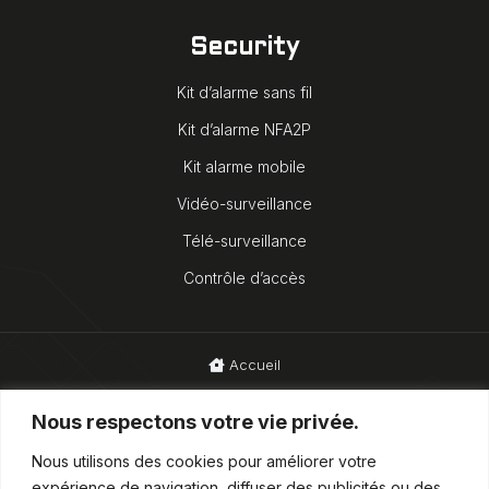
Security
Kit d’alarme sans fil
Kit d’alarme NFA2P
Kit alarme mobile
Vidéo-surveillance
Télé-surveillance
Contrôle d’accès
Accueil
Blog
Nous respectons votre vie privée.
Mentions légales
Nous utilisons des cookies pour améliorer votre
expérience de navigation, diffuser des publicités ou des