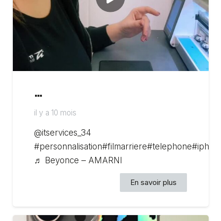
…
il y a 10 mois
@itservices_34
#personnalisation#filmarriere#telephone#ipho
♬ Beyonce – AMARNI
En savoir plus