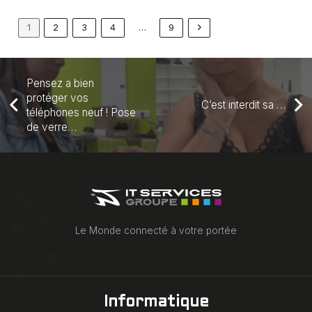
1
2
3
4
…
9
Pensez a bien
protéger vos
C’est interdit sa …
téléphones neuf ! Pose
de verre…
Le Monde connecté à votre portée
Informatique