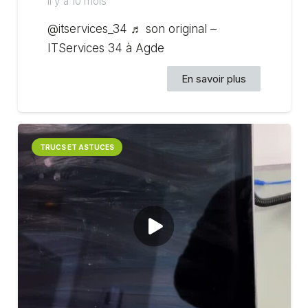
il y a 10 mois
@itservices_34 ♬ son original –
ITServices 34 à Agde
En savoir plus
TRUCS ET ASTUCES