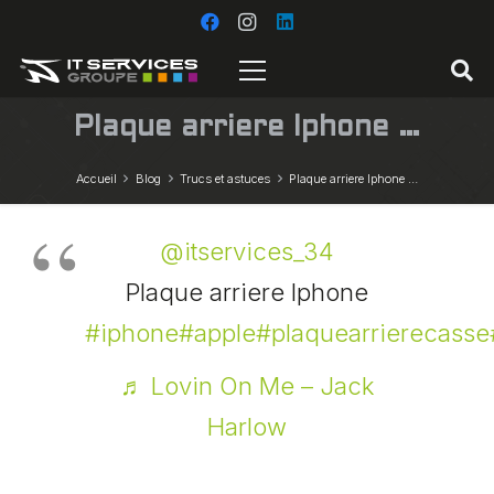
Plaque arriere Iphone …
Accueil
Blog
Trucs et astuces
Plaque arriere Iphone …
@itservices_34
Plaque arriere Iphone
#iphone
#apple
#plaquearrierecasse
♬ Lovin On Me – Jack
Harlow