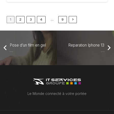
1
2
3
4
…
9
Pose d’un film en gel
Reparation Iphone 13
…
…
Le Monde connecté à votre portée