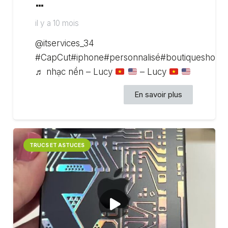
…
il y a 10 mois
@itservices_34
#CapCut#iphone#personnalisé#boutiqueshoppi
♬ nhạc nền – Lucy
– Lucy
En savoir plus
TRUCS ET ASTUCES