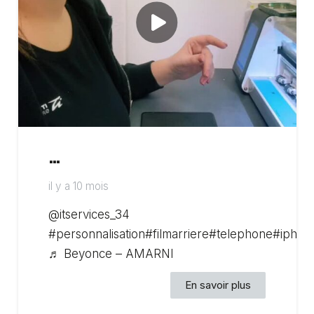
…
il y a 10 mois
@itservices_34
#personnalisation#filmarriere#telephone#ipho
♬ Beyonce – AMARNI
En savoir plus