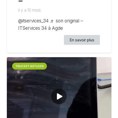
…
il y a 10 mois
@itservices_34 ♬ son original –
ITServices 34 à Agde
En savoir plus
TRUCS ET ASTUCES