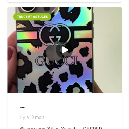
TRUCS ET ASTUCES
…
il y a 10 mois
@itservices_34 ♬ Yasashi – CXSPER