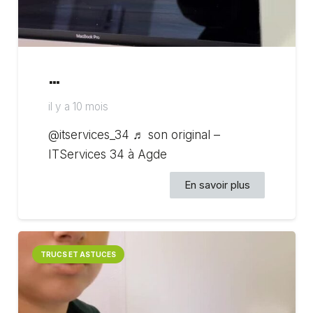
…
il y a 10 mois
@itservices_34 ♬ son original –
ITServices 34 à Agde
En savoir plus
TRUCS ET ASTUCES