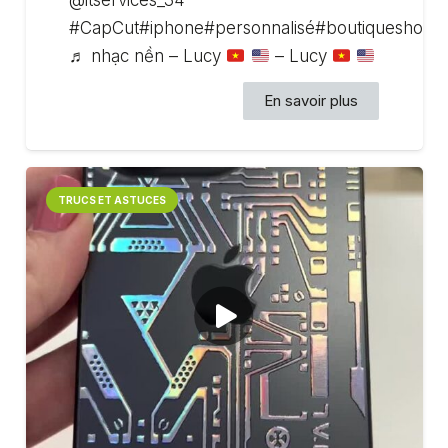
@itservices_34
#CapCut#iphone#personnalisé#boutiqueshoppi
♬ nhạc nền – Lucy
– Lucy
En savoir plus
TRUCS ET ASTUCES