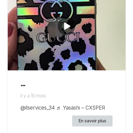
…
il y a 10 mois
@itservices_34 ♬ Yasashi – CXSPER
En savoir plus