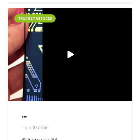
TRUCS ET ASTUCES
…
il y a 10 mois