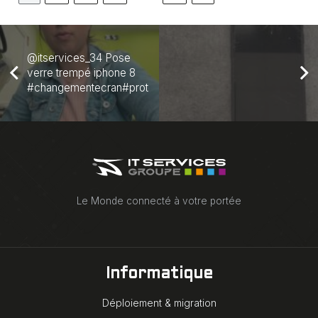
@itservices_34 Pose
verre trempé iphone 8
#changementecran#protection#verretrem…
Le Monde connecté à votre portée
Informatique
Déploiement & migration