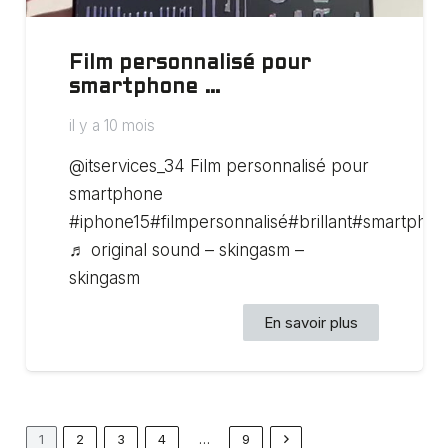
Film personnalisé pour
smartphone …
il y a 10 mois
@itservices_34 Film personnalisé pour
smartphone
#iphone15#filmpersonnalisé#brillant#smartpho
♬ original sound – skingasm –
skingasm
En savoir plus
1
2
3
4
…
9