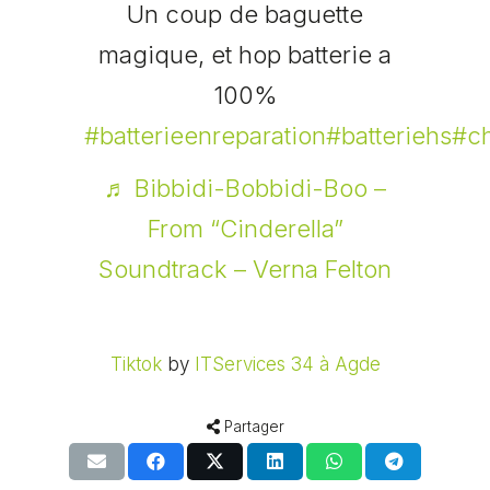
Un coup de baguette
magique, et hop batterie a
100%
#batterieenreparation
#batteriehs
#ch
♬ Bibbidi-Bobbidi-Boo –
From “Cinderella”
Soundtrack – Verna Felton
Tiktok
by
ITServices 34 à Agde
Partager