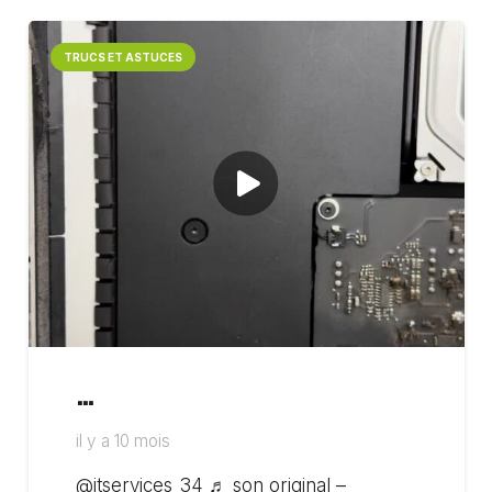
TRUCS ET ASTUCES
…
il y a 10 mois
@itservices_34 ♬ son original –