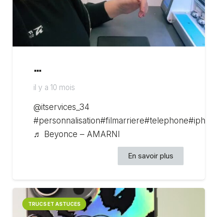
…
il y a 10 mois
@itservices_34
#personnalisation#filmarriere#telephone#ipho
♬ Beyonce – AMARNI
En savoir plus
TRUCS ET ASTUCES