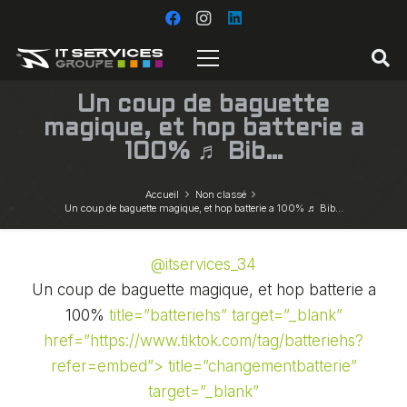
Un coup de baguette
magique, et hop batterie a
100% ♬ Bib…
Accueil
Non classé
Un coup de baguette magique, et hop batterie a 100% ♬ Bib…
@itservices_34
Un coup de baguette magique, et hop batterie a
100%
title=”batteriehs” target=”_blank”
href=”https://www.tiktok.com/tag/batteriehs?
refer=embed”> title=”changementbatterie”
target=”_blank”