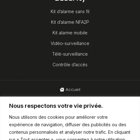
Kit d’alarme sans fil
Kit d’alarme NFA2P
Kit alarme mobile
Vidéo-surveillance
Télé-surveillance
Contrôle d’accès
Accueil
Blog
Nous respectons votre vie privée.
Mentions légales
Nous utilisons des cookies pour améliorer votre
expérience de navigation, diffuser des publicités ou des
CGUV
contenus personnalisés et analyser notre trafic. En cliquant
sur « Tout accepter », vous consentez à notre utilisation