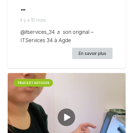
…
il y a 10 mois
@itservices_34 ♬ son original –
ITServices 34 à Agde
En savoir plus
TRUCS ET ASTUCES